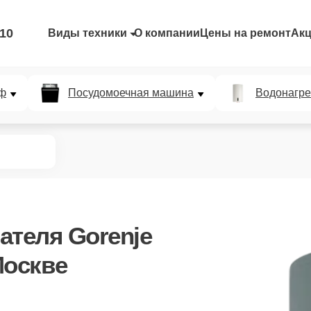
-10
Виды техники
О компании
Цены на ремонт
Ак
ф
Посудомоечная машина
Водонагре
ателя Gorenje
оскве