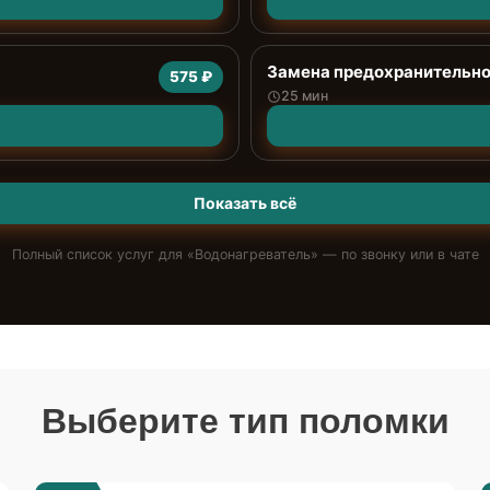
Замена предохранительно
575 ₽
25 мин
Показать всё
Полный список услуг для «
Водонагреватель
» — по звонку или в чате
Выберите тип поломки