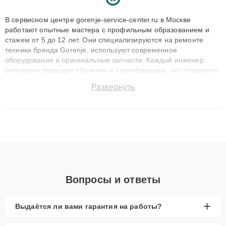
В сервисном центре gorenje-service-center.ru в Москве
работают опытные мастера с профильным образованием и
стажем от 5 до 12 лет. Они специализируются на ремонте
техники бренда Gorenje, используют современное
оборудование и оригинальные запчасти. Каждый инженер
регулярно проходит обучение и сертификацию, что позволяет
быстро и точноdiagnostikировать поломки и восстанавливать
Развернуть
технику с сохранением гарантии до 3 лет. Наши мастера
решают сложные случаи: от замены матриц и материнских
плат до ремонта после залития и восстановления данных.
Благодаря высокой квалификации и ответственному подходу
клиенты получают быстрый, качественный ремонт и понятные
объяснения по результатам диагностики.
Вопросы и ответы
+
Выдаётся ли вами гарантия на работы?