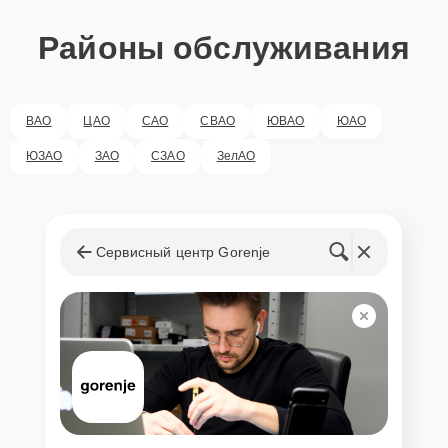
Районы обслуживания
ВАО
ЦАО
САО
СВАО
ЮВАО
ЮАО
ЮЗАО
ЗАО
СЗАО
ЗелАО
Сервисный центр Gorenje