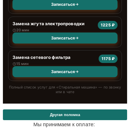
Записаться
Замена жгута электропроводки
1225 ₽
20 мин
Записаться
Замена сетевого фильтра
1175 ₽
15 мин
Записаться
Полный список услуг для «
Стиральная машина
» — по звонку
или в чате
Другая поломка
Мы принимаем к оплате: