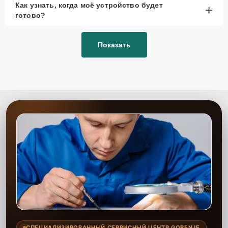
Как узнать, когда моё устройство будет
+
рассмотреть вариант с использованием
готово?
качественного аналога брендовой детали.
Так или иначе, при ремонте будут использованы исключительно
Показать
высококачественные запчасти, будь это 100% оригинал, или
надежные аналоги проверенных и зарекомендовавших себя
производителей.
Этапы ремонта
Для оперативного ремонта вашей техники нужно:
Позвонить по телефону горячей линии или
запросить обратный звонок через Форму заявки
для быстрого уточнения деталей.
Привезти устройство в ближайший центр или
передать аппарат курьеру службы доставки,
дождаться результатов диагностики и принять
решение.
Дождаться оповещения о готовности и забрать
устройство самостоятельно или воспользоваться
курьерской доставкой.
СПЕЦИАЛИЗИРОВАННЫЙ СЕРВИСНЫЙ ЦЕНТР GORENJE