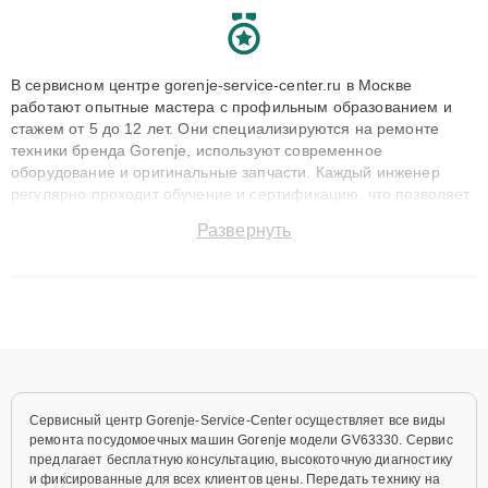
В сервисном центре gorenje-service-center.ru в Москве
работают опытные мастера с профильным образованием и
стажем от 5 до 12 лет. Они специализируются на ремонте
техники бренда Gorenje, используют современное
оборудование и оригинальные запчасти. Каждый инженер
регулярно проходит обучение и сертификацию, что позволяет
быстро и точноdiagnostikировать поломки и восстанавливать
Развернуть
технику с сохранением гарантии до 3 лет. Наши мастера
решают сложные случаи: от замены матриц и материнских
плат до ремонта после залития и восстановления данных.
Благодаря высокой квалификации и ответственному подходу
клиенты получают быстрый, качественный ремонт и понятные
объяснения по результатам диагностики.
Сервисный центр Gorenje-Service-Center осуществляет все виды
ремонта посудомоечных машин Gorenje модели GV63330. Сервис
предлагает бесплатную консультацию, высокоточную диагностику
и фиксированные для всех клиентов цены. Передать технику на