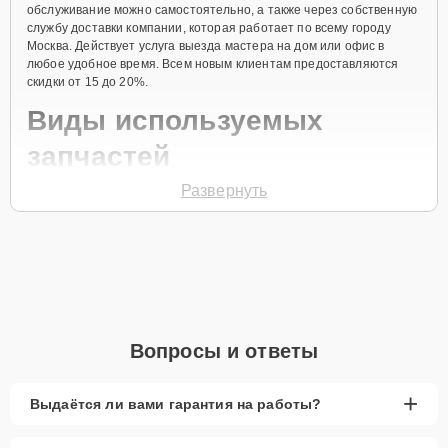
обслуживание можно самостоятельно, а также через собственную
службу доставки компании, которая работает по всему городу
Москва. Действует услуга выезда мастера на дом или офис в
любое удобное время. Всем новым клиентам предоставляются
скидки от 15 до 20%.
Виды используемых
запчастей
Развернуть
Для ремонта посудомоечной машины модели GV63330
предлагаются как оригинальные комплектующие бренда Gorenje,
так и качественные аналоги фирменных деталей. Выбор варианта
запчастей или качества аналогичных комплектующих всегда
остается за клиентом.
Как определиться с выбором запчастей:
Если устройство свежей модели и есть планы на
Вопросы и ответы
активное использование устройства дольше
года, рекомендуется выбор оригинальных
запчастей.
+
Выдаётся ли вами гарантия на работы?
При наличии планов в скором времени заменить
устройство на более современное, лучше