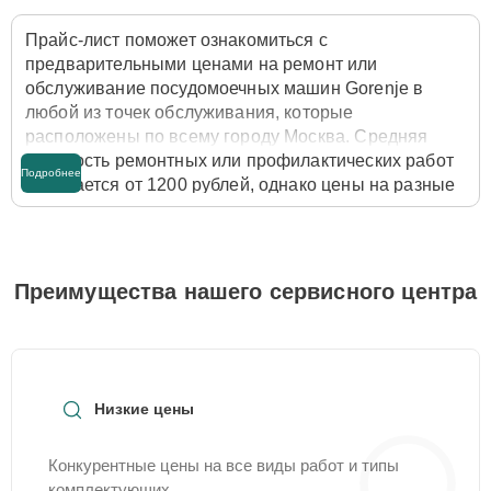
Прайс-лист поможет ознакомиться с
предварительными ценами на ремонт или
обслуживание посудомоечных машин Gorenje в
любой из точек обслуживания, которые
расположены по всему городу Москва. Средняя
стоимость ремонтных или профилактических работ
Подробнее
начинается от 1200 рублей, однако цены на разные
виды комплектующих могут различаться. Полную
стоимость работ с учётом запчастей или расходных
материалов необходимо уточнять со специалистом
службы заботы о клиентах. Для расчета итоговой
Преимущества нашего сервисного центра
стоимости ремонта посудомоечной машины
достаточно позвонить по телефону горячей линии
+7 (495) 324-63-10
или оставить заявку на нашем
сайте Gorenje-Service-Center.
Низкие цены
Конкурентные цены на все виды работ и типы
комплектующих