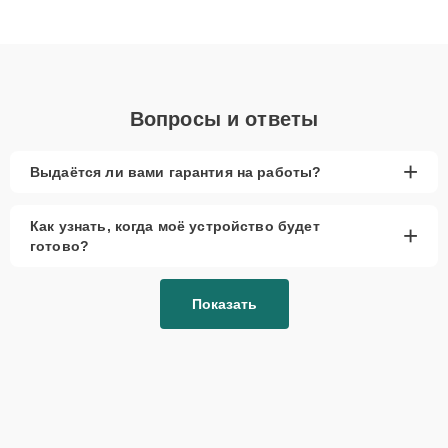
Благодаря высокой квалификации и ответственному подходу
клиенты получают быстрый, качественный ремонт и понятные
объяснения по результатам диагностики.
Вопросы и ответы
+
Выдаётся ли вами гарантия на работы?
Как узнать, когда моё устройство будет
+
готово?
Показать