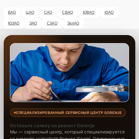
ВАО
ЦАО
САО
СВАО
ЮВАО
ЮАО
ЮЗАО
ЗАО
СЗАО
ЗелАО
СПЕЦИАЛИЗИРОВАННЫЙ СЕРВИСНЫЙ ЦЕНТР GORENJE
Оставьте заявку на ремонт Gorenje
Мы — сервисный центр, который специализируется
на ремонте устройств бренда Xiaomi. Оригинальные