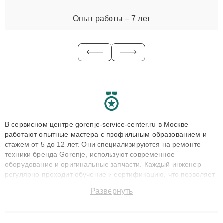
Опыт работы – 7 лет
В сервисном центре gorenje-service-center.ru в Москве
работают опытные мастера с профильным образованием и
стажем от 5 до 12 лет. Они специализируются на ремонте
техники бренда Gorenje, используют современное
оборудование и оригинальные запчасти. Каждый инженер
регулярно проходит обучение и сертификацию, что позволяет
быстро и точноdiagnostikировать поломки и восстанавливать
Развернуть
технику с сохранением гарантии до 3 лет. Наши мастера
решают сложные случаи: от замены матриц и материнских
плат до ремонта после залития и восстановления данных.