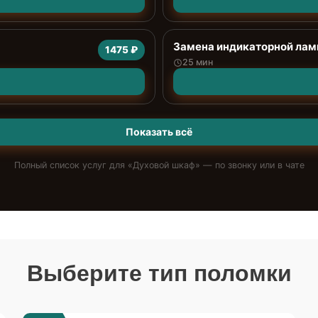
Замена индикаторной ла
1475 ₽
25 мин
Показать всё
Полный список услуг для «
Духовой шкаф
» — по звонку или в чате
Выберите тип поломки