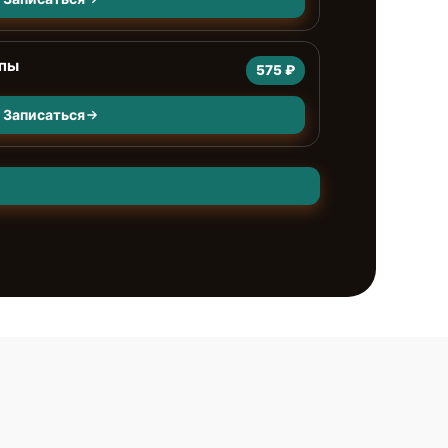
мпы
575 ₽
Записаться