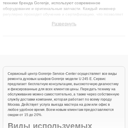
техники бренда Gorenje, используют современное
оборудование и оригинальные запчасти. Каждый инженер
регулярно проходит обучение и сертификацию, что позволяет
быстро и точноdiagnostikировать поломки и восстанавливать
Развернуть
технику с сохранением гарантии до 3 лет. Наши мастера
решают сложные случаи: от замены матриц и материнских
плат до ремонта после залития и восстановления данных.
Благодаря высокой квалификации и ответственному подходу
клиенты получают быстрый, качественный ремонт и понятные
объяснения по результатам диагностики.
Сервисный центр Gorenje-Service-Center осуществляет все виды
ремонта духовых шкафов Gorenje модели U 245 E. Сервис
предлагает бесплатную консультацию, высокоточную диагностику
и фиксированные для всех клиентов цены. Передать технику на
обслуживание можно самостоятельно, а также через собственную
службу доставки компании, которая работает по всему городу
Москва. Действует услуга выезда мастера на дом или офис в
любое удобное время. Всем новым клиентам предоставляются
скидки от 15 до 20%.
Виды используемых