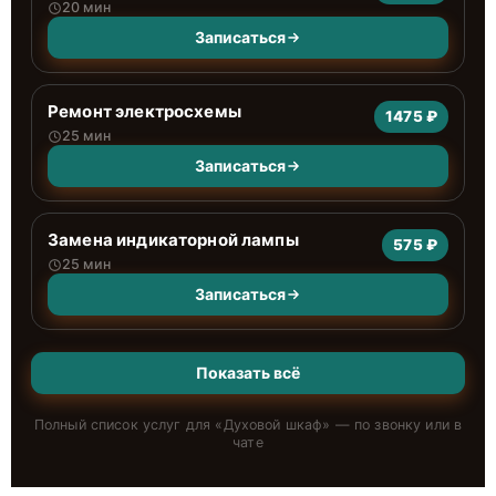
20 мин
Записаться
Ремонт электросхемы
1475 ₽
25 мин
Записаться
Замена индикаторной лампы
575 ₽
25 мин
Записаться
Показать всё
Полный список услуг для «
Духовой шкаф
» — по звонку или в
чате