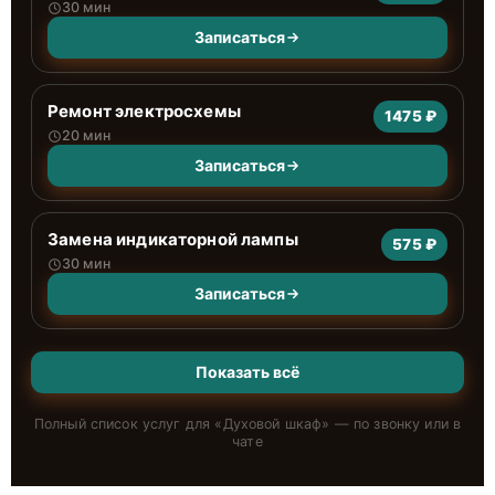
30 мин
Записаться
Ремонт электросхемы
1475 ₽
20 мин
Записаться
Замена индикаторной лампы
575 ₽
30 мин
Записаться
Показать всё
Полный список услуг для «
Духовой шкаф
» — по звонку или в
чате