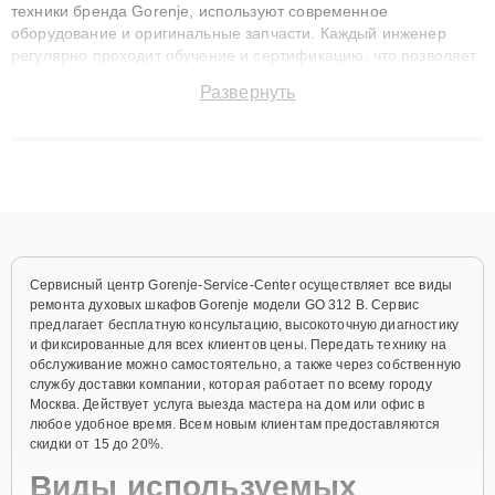
техники бренда Gorenje, используют современное
оборудование и оригинальные запчасти. Каждый инженер
регулярно проходит обучение и сертификацию, что позволяет
быстро и точноdiagnostikировать поломки и восстанавливать
Развернуть
технику с сохранением гарантии до 3 лет. Наши мастера
решают сложные случаи: от замены матриц и материнских
плат до ремонта после залития и восстановления данных.
Благодаря высокой квалификации и ответственному подходу
клиенты получают быстрый, качественный ремонт и понятные
объяснения по результатам диагностики.
Сервисный центр Gorenje-Service-Center осуществляет все виды
ремонта духовых шкафов Gorenje модели GO 312 B. Сервис
предлагает бесплатную консультацию, высокоточную диагностику
и фиксированные для всех клиентов цены. Передать технику на
обслуживание можно самостоятельно, а также через собственную
службу доставки компании, которая работает по всему городу
Москва. Действует услуга выезда мастера на дом или офис в
любое удобное время. Всем новым клиентам предоставляются
скидки от 15 до 20%.
Виды используемых