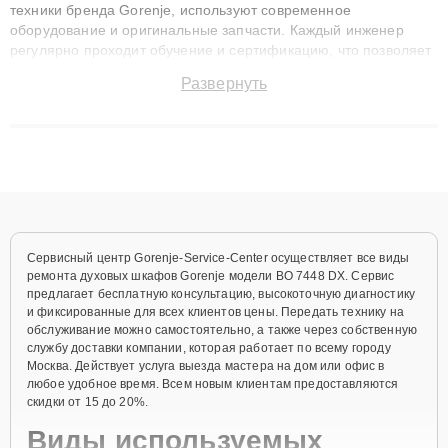
техники бренда Gorenje, используют современное
оборудование и оригинальные запчасти. Каждый инженер
регулярно проходит обучение и сертификацию, что позволяет
быстро и точноdiagnostikировать поломки и восстанавливать
Развернуть
технику с сохранением гарантии до 3 лет. Наши мастера
решают сложные случаи: от замены матриц и материнских
плат до ремонта после залития и восстановления данных.
Благодаря высокой квалификации и ответственному подходу
клиенты получают быстрый, качественный ремонт и понятные
объяснения по результатам диагностики.
Сервисный центр Gorenje-Service-Center осуществляет все виды
ремонта духовых шкафов Gorenje модели BO 7448 DX. Сервис
предлагает бесплатную консультацию, высокоточную диагностику
и фиксированные для всех клиентов цены. Передать технику на
обслуживание можно самостоятельно, а также через собственную
службу доставки компании, которая работает по всему городу
Москва. Действует услуга выезда мастера на дом или офис в
любое удобное время. Всем новым клиентам предоставляются
скидки от 15 до 20%.
Виды используемых