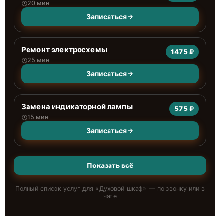
20 мин
Записаться
Ремонт электросхемы
1475 ₽
25 мин
Записаться
Замена индикаторной лампы
575 ₽
15 мин
Записаться
Показать всё
Полный список услуг для «
Духовой шкаф
» — по звонку или в
чате