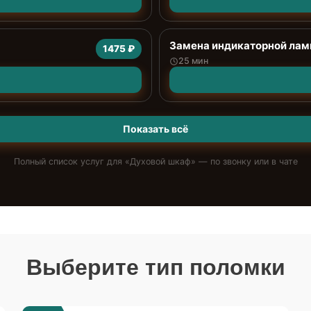
Замена индикаторной ла
1475 ₽
25 мин
Показать всё
Полный список услуг для «
Духовой шкаф
» — по звонку или в чате
Выберите тип поломки