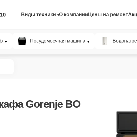
-10
Виды техники
О компании
Цены на ремонт
Ак
ф
Посудомоечная машина
Водонагре
кафа Gorenje BO