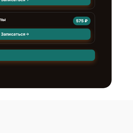
мпы
575 ₽
Записаться