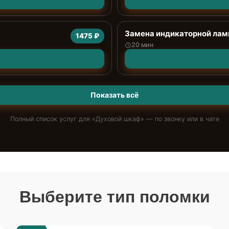
Замена индикаторной ла
1475 ₽
20 мин
Показать всё
Полный список услуг для «
Духовой шкаф
» — по звонку или в чате
Выберите тип поломки