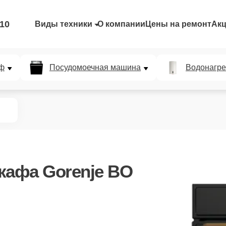
-10
Виды техники
О компании
Цены на ремонт
Ак
ф
Посудомоечная машина
Водонагре
кафа Gorenje BO