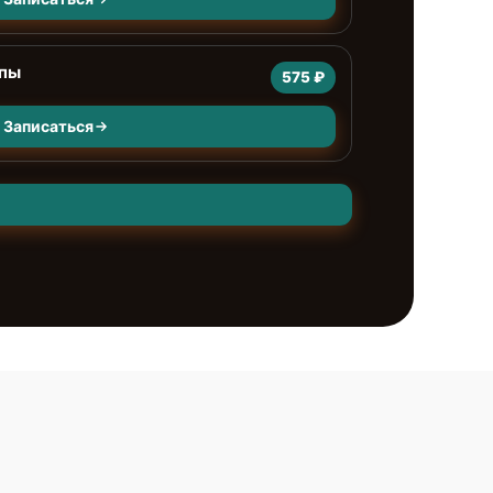
мпы
575 ₽
Записаться