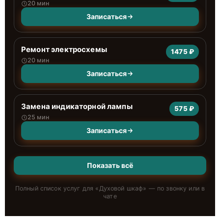
20 мин
Записаться
Ремонт электросхемы
1475 ₽
20 мин
Записаться
Замена индикаторной лампы
575 ₽
25 мин
Записаться
Показать всё
Полный список услуг для «
Духовой шкаф
» — по звонку или в
чате