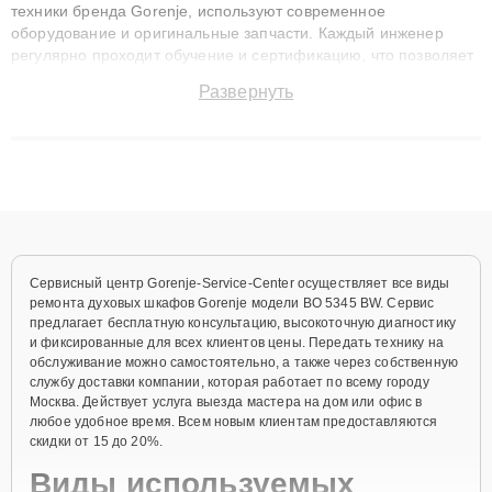
техники бренда Gorenje, используют современное
оборудование и оригинальные запчасти. Каждый инженер
регулярно проходит обучение и сертификацию, что позволяет
быстро и точноdiagnostikировать поломки и восстанавливать
Развернуть
технику с сохранением гарантии до 3 лет. Наши мастера
решают сложные случаи: от замены матриц и материнских
плат до ремонта после залития и восстановления данных.
Благодаря высокой квалификации и ответственному подходу
клиенты получают быстрый, качественный ремонт и понятные
объяснения по результатам диагностики.
Сервисный центр Gorenje-Service-Center осуществляет все виды
ремонта духовых шкафов Gorenje модели BO 5345 BW. Сервис
предлагает бесплатную консультацию, высокоточную диагностику
и фиксированные для всех клиентов цены. Передать технику на
обслуживание можно самостоятельно, а также через собственную
службу доставки компании, которая работает по всему городу
Москва. Действует услуга выезда мастера на дом или офис в
любое удобное время. Всем новым клиентам предоставляются
скидки от 15 до 20%.
Виды используемых