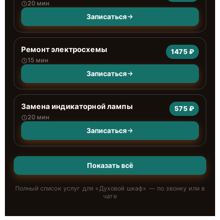
20 мин
Записаться
Ремонт электросхемы
1475 ₽
15 мин
Записаться
Замена индикаторной лампы
575 ₽
20 мин
Записаться
Показать всё
Полный список услуг для «
Духовой шкаф
» — по звонку или в
чате