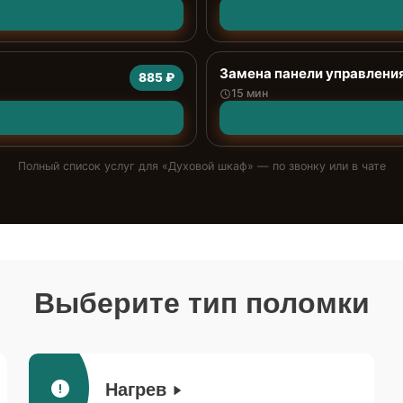
Замена панели управлени
885 ₽
15 мин
Полный список услуг для «
Духовой шкаф
» — по звонку или в чате
Выберите тип поломки
Нагрев