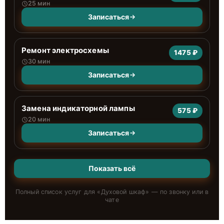
25 мин
Записаться
Ремонт электросхемы
1475 ₽
30 мин
Записаться
Замена индикаторной лампы
575 ₽
20 мин
Записаться
Показать всё
Полный список услуг для «
Духовой шкаф
» — по звонку или в
чате