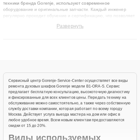
техники бренда Gorenje, используют современное
оборудование и оригинальные запчасти. Каждый инженер
регулярно проходит обучение и сертификацию, что позволяет
быстро и точноdiagnostikировать поломки и восстанавливать
Развернуть
технику с сохранением гарантии до 3 лет. Наши мастера
решают сложные случаи: от замены матриц и материнских
плат до ремонта после залития и восстановления данных.
Благодаря высокой квалификации и ответственному подходу
клиенты получают быстрый, качественный ремонт и понятные
объяснения по результатам диагностики.
Сервисный центр Gorenje-Service-Center осуществляет все виды
ремонта духовых шкафов Gorenje модели B1-ORA-S. Сервис
предлагает бесплатную консультацию, высокоточную диагностику
и фиксированные для всех клиентов цены. Передать технику на
обслуживание можно самостоятельно, а также через собственную
службу доставки компании, которая работает по всему городу
Москва. Действует услуга выезда мастера на дом или офис в
любое удобное время. Всем новым клиентам предоставляются
скидки от 15 до 20%.
Виды используемых