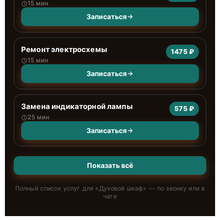
15 мин
Записаться
Ремонт электросхемы
1475 ₽
15 мин
Записаться
Замена индикаторной лампы
575 ₽
25 мин
Записаться
Показать всё
Полный список услуг для «
Духовой шкаф
» — по звонку или в
чате