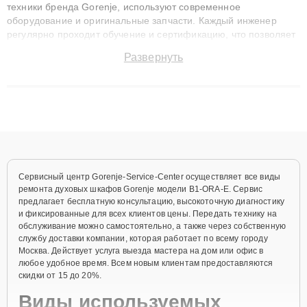
техники бренда Gorenje, используют современное
оборудование и оригинальные запчасти. Каждый инженер
регулярно проходит обучение и сертификацию, что позволяет
быстро и точноdiagnostikировать поломки и восстанавливать
Развернуть
технику с сохранением гарантии до 3 лет. Наши мастера
решают сложные случаи: от замены матриц и материнских
плат до ремонта после залития и восстановления данных.
Благодаря высокой квалификации и ответственному подходу
клиенты получают быстрый, качественный ремонт и понятные
объяснения по результатам диагностики.
Сервисный центр Gorenje-Service-Center осуществляет все виды
ремонта духовых шкафов Gorenje модели B1-ORA-E. Сервис
предлагает бесплатную консультацию, высокоточную диагностику
и фиксированные для всех клиентов цены. Передать технику на
обслуживание можно самостоятельно, а также через собственную
службу доставки компании, которая работает по всему городу
Москва. Действует услуга выезда мастера на дом или офис в
любое удобное время. Всем новым клиентам предоставляются
скидки от 15 до 20%.
Виды используемых