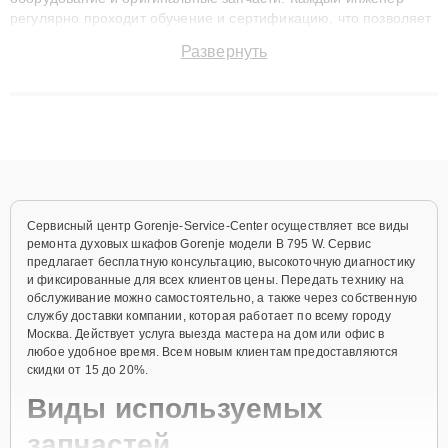
регулярно проходит обучение и сертификацию, что позволяет
быстро и точноdiagnostikировать поломки и восстанавливать
Развернуть
технику с сохранением гарантии до 3 лет. Наши мастера
решают сложные случаи: от замены матриц и материнских
плат до ремонта после залития и восстановления данных.
Благодаря высокой квалификации и ответственному подходу
клиенты получают быстрый, качественный ремонт и понятные
объяснения по результатам диагностики.
Сервисный центр Gorenje-Service-Center осуществляет все виды
ремонта духовых шкафов Gorenje модели B 795 W. Сервис
предлагает бесплатную консультацию, высокоточную диагностику
и фиксированные для всех клиентов цены. Передать технику на
обслуживание можно самостоятельно, а также через собственную
службу доставки компании, которая работает по всему городу
Москва. Действует услуга выезда мастера на дом или офис в
любое удобное время. Всем новым клиентам предоставляются
скидки от 15 до 20%.
Виды используемых
запчастей