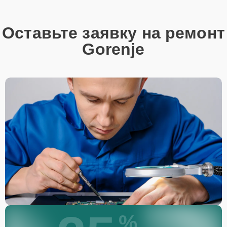
Этапы ремонта
Для оперативного ремонта вашей техники нужно:
Оставьте заявку на ремонт
Позвонить по телефону горячей линии или
Gorenje
запросить обратный звонок через Форму заявки
для быстрого уточнения деталей.
Привезти устройство в ближайший центр или
передать аппарат курьеру службы доставки,
дождаться результатов диагностики и принять
решение.
Дождаться оповещения о готовности и забрать
устройство самостоятельно или воспользоваться
курьерской доставкой.
При необходимости клиент может воспользоваться услугой
вызова мастера для проведения диагностики и ремонта в
желаемом месте и удобное время.
Какие предоставляются
гарантии
%