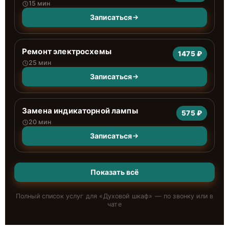
15 мин
Записаться
Ремонт электросхемы
1475 ₽
25 мин
Записаться
Замена индикаторной лампы
575 ₽
20 мин
Записаться
Показать всё
Полный список услуг для «
Духовой шкаф
» — по звонку или в
чате