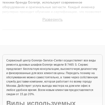
техники бренда Gorenje, используют современное
оборудование и оригинальные запчасти. Каждый инженер
регулярно проходит обучение и сертификацию, что позволяет
быстро и точноdiagnostikировать поломки и восстанавливать
Развернуть
технику с сохранением гарантии до 3 лет. Наши мастера
решают сложные случаи: от замены матриц и материнских
плат до ремонта после залития и восстановления данных.
Благодаря высокой квалификации и ответственному подходу
клиенты получают быстрый, качественный ремонт и понятные
объяснения по результатам диагностики.
Сервисный центр Gorenje-Service-Center осуществляет все виды
ремонта духовых шкафов Gorenje модели B 7465 S. Сервис
предлагает бесплатную консультацию, высокоточную диагностику
и фиксированные для всех клиентов цены. Передать технику на
обслуживание можно самостоятельно, а также через собственную
службу доставки компании, которая работает по всему городу
Москва. Действует услуга выезда мастера на дом или офис в
любое удобное время. Всем новым клиентам предоставляются
скидки от 15 до 20%.
Виды используемых