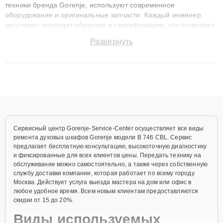
техники бренда Gorenje, используют современное
оборудование и оригинальные запчасти. Каждый инженер
регулярно проходит обучение и сертификацию, что позволяет
быстро и точноdiagnostikировать поломки и восстанавливать
Развернуть
технику с сохранением гарантии до 3 лет. Наши мастера
решают сложные случаи: от замены матриц и материнских
плат до ремонта после залития и восстановления данных.
Благодаря высокой квалификации и ответственному подходу
клиенты получают быстрый, качественный ремонт и понятные
объяснения по результатам диагностики.
Сервисный центр Gorenje-Service-Center осуществляет все виды
ремонта духовых шкафов Gorenje модели B 746 CBL. Сервис
предлагает бесплатную консультацию, высокоточную диагностику
и фиксированные для всех клиентов цены. Передать технику на
обслуживание можно самостоятельно, а также через собственную
службу доставки компании, которая работает по всему городу
Москва. Действует услуга выезда мастера на дом или офис в
любое удобное время. Всем новым клиентам предоставляются
скидки от 15 до 20%.
Виды используемых