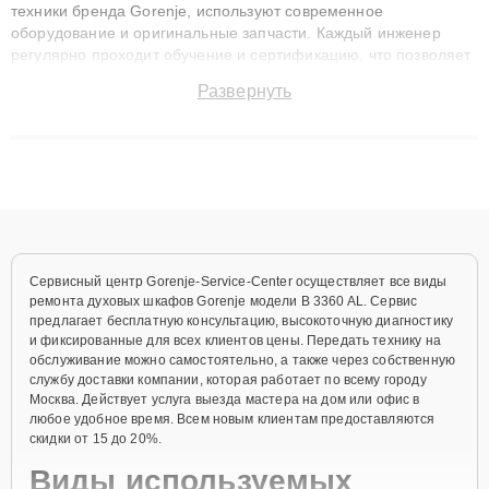
техники бренда Gorenje, используют современное
оборудование и оригинальные запчасти. Каждый инженер
регулярно проходит обучение и сертификацию, что позволяет
быстро и точноdiagnostikировать поломки и восстанавливать
Развернуть
технику с сохранением гарантии до 3 лет. Наши мастера
решают сложные случаи: от замены матриц и материнских
плат до ремонта после залития и восстановления данных.
Благодаря высокой квалификации и ответственному подходу
клиенты получают быстрый, качественный ремонт и понятные
объяснения по результатам диагностики.
Сервисный центр Gorenje-Service-Center осуществляет все виды
ремонта духовых шкафов Gorenje модели B 3360 AL. Сервис
предлагает бесплатную консультацию, высокоточную диагностику
и фиксированные для всех клиентов цены. Передать технику на
обслуживание можно самостоятельно, а также через собственную
службу доставки компании, которая работает по всему городу
Москва. Действует услуга выезда мастера на дом или офис в
любое удобное время. Всем новым клиентам предоставляются
скидки от 15 до 20%.
Виды используемых