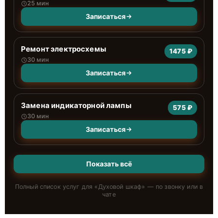
25 мин
Записаться
Ремонт электросхемы
1475 ₽
30 мин
Записаться
Замена индикаторной лампы
575 ₽
30 мин
Записаться
Показать всё
Полный список услуг для «
Духовой шкаф
» — по звонку или в
чате