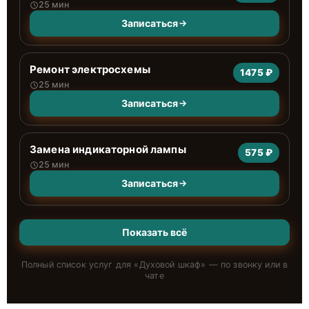
25 мин
Записаться
Ремонт электросхемы
1475 ₽
25 мин
Записаться
Замена индикаторной лампы
575 ₽
25 мин
Записаться
Показать всё
Полный список услуг для «
Духовой шкаф
» — по звонку или в
чате