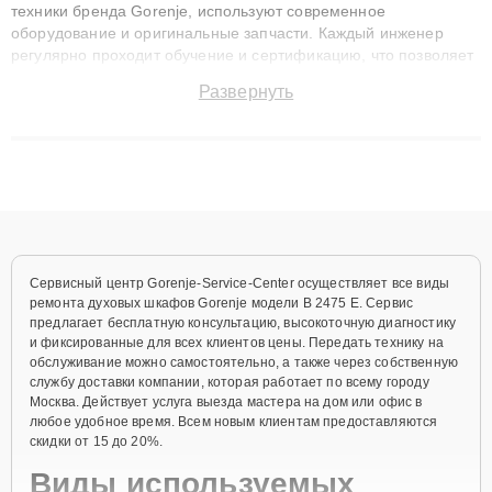
техники бренда Gorenje, используют современное
оборудование и оригинальные запчасти. Каждый инженер
регулярно проходит обучение и сертификацию, что позволяет
быстро и точноdiagnostikировать поломки и восстанавливать
Развернуть
технику с сохранением гарантии до 3 лет. Наши мастера
решают сложные случаи: от замены матриц и материнских
плат до ремонта после залития и восстановления данных.
Благодаря высокой квалификации и ответственному подходу
клиенты получают быстрый, качественный ремонт и понятные
объяснения по результатам диагностики.
Сервисный центр Gorenje-Service-Center осуществляет все виды
ремонта духовых шкафов Gorenje модели B 2475 E. Сервис
предлагает бесплатную консультацию, высокоточную диагностику
и фиксированные для всех клиентов цены. Передать технику на
обслуживание можно самостоятельно, а также через собственную
службу доставки компании, которая работает по всему городу
Москва. Действует услуга выезда мастера на дом или офис в
любое удобное время. Всем новым клиентам предоставляются
скидки от 15 до 20%.
Виды используемых